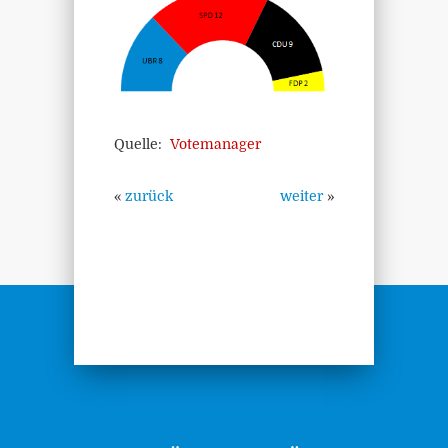
Quelle:
Votemanager
«
zurück
weiter
»