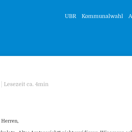
UBR
Kommunalwahl
A
Lesezeit ca. 4min
 Herren,