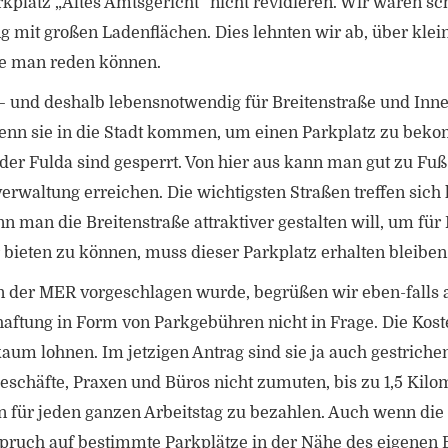
platz „Altes Amtsgericht“ nicht revidieren. Wir waren 
 mit großen Ladenflächen. Dies lehnten wir ab, über klei
tte man reden können.
 – und deshalb lebensnotwendig für Breitenstraße und Inn
nn sie in die Stadt kommen, um einen Parkplatz zu bekom
er Fulda sind gesperrt. Von hier aus kann man gut zu Fuß
waltung erreichen. Die wichtigsten Straßen treffen sich h
 man die Breitenstraße attraktiver gestalten will, um f
 bieten zu können, muss dieser Parkplatz erhalten bleiben
n der MER vorgeschlagen wurde, begrüßen wir eben-falls 
aftung in Form von Parkgebühren nicht in Frage. Die Kos
kaum lohnen. Im jetzigen Antrag sind sie ja auch gestrich
schäfte, Praxen und Büros nicht zumuten, bis zu 1,5 Kilom
n für jeden ganzen Arbeitstag zu bezahlen. Auch wenn die
pruch auf bestimmte Parkplätze in der Nähe des eigenen B