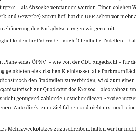
Bürgern – als Abzocke verstanden werden. Einen solchen V
und Gewerbe) Sturm lief, hat die UBR schon vor mehr al
schönerung des Parkplatzes tragen wir gern mit.
glichkeiten für Fahrräder, auch Öffentliche Toiletten – h
en Pläne eines ÖPNV – wie von der CDU angedacht – für die
eng getakteten elektrischen Kleinbussen alle Parkraumfläc
glichst noch den Stadtteilen zu verbinden, wird zum einen
anisatorisch zur Quadratur des Kreises – also nahezu un
ss nicht genügend zahlende Besucher diesen Service nutze
enem Auto direkt zum Ziel fahren und nicht erst noch ein
nes Mehrzweckplatzes zuzuschreiben, halten wir für nicht