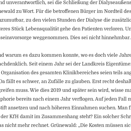
nd unverantwortlich, sei die Schließung der Dialyseaußen
wald zu Wort. Für die betroffenen Bürger im Nordteil des
zumutbar, zu den vielen Stunden der Dialyse die zusätzli
eres Stück Lebensqualität gehe den Patienten verloren. 
Daseinsvorsorge weggenommen. Dies sei nicht hinnehmbar.
 und warum es dazu kommen konnte, wo es doch viele Jahr
chdenklich. Seit einem Jahr sei der Landkreis Eigentümer
Organisation des gesamten Klinikbereiches seien teils ange
 fällt es schwer, an Zufälle zu glauben. Erst recht deshalb
eifen muss. Wie dies 2019 und später sein wird, wisse ma
uphorie bereits nach einem Jahr verflogen. Auf jeden Fall
otstift ansetzen und nach höheren Einnahmen suchen. Man fr
e der KfH damit im Zusammenhang steht? Ein solcher Schr
s nicht mehr rechnet. Grünewald: „Die Kosten müssen sich