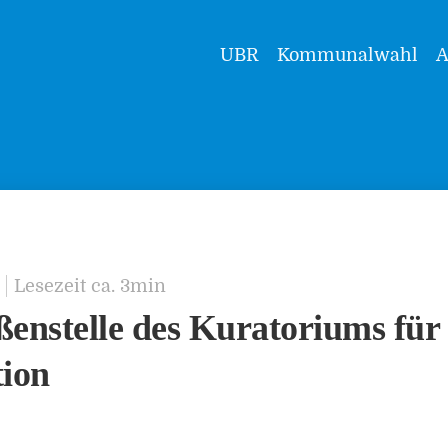
UBR
Kommunalwahl
A
Lesezeit ca. 3min
enstelle des Kuratoriums für
tion