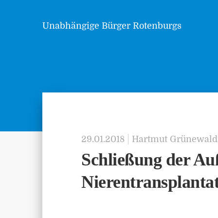
Unabhängige Bürger Rotenburgs
29.01.2018
Hartmut Grünewald
Schließung der Auß
Nierentransplanta